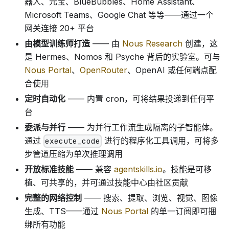
器人、元宝、BlueBubbles、Home Assistant、
Microsoft Teams、Google Chat 等等——通过一个
网关连接 20+ 平台
由模型训练师打造
—— 由
Nous Research
创建，这
是 Hermes、Nomos 和 Psyche 背后的实验室。可与
Nous Portal
、
OpenRouter
、OpenAI 或任何端点配
合使用
定时自动化
—— 内置 cron，可将结果投递到任何平
台
委派与并行
—— 为并行工作流生成隔离的子智能体。
通过
进行的程序化工具调用，可将多
execute_code
步管道压缩为单次推理调用
开放标准技能
—— 兼容
agentskills.io
。技能是可移
植、可共享的，并可通过技能中心由社区贡献
完整的网络控制
—— 搜索、提取、浏览、视觉、图像
生成、TTS——通过
Nous Portal
的单一订阅即可捆
绑所有功能