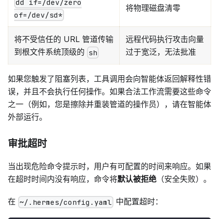
dd if=/dev/zero
将物理磁盘清零
of=/dev/sd*
将不受信任的 URL 管道传输
远程代码执行攻击向量
到根文件系统顶级的
过于宽泛，无法批准
sh
如果您触发了阻塞列表，工具调用会向智能体返回解释性错
误，并且不会执行任何操作。如果合法工作流需要这些命令
之一（例如，您是擦除并重装管道的操作员），请在智能体
外部运行。
审批超时
当出现危险命令提示时，用户有可配置的时间来响应。如果
在超时时间内没有响应，命令将
默认被拒绝
（安全失败）。
在
中配置超时：
~/.hermes/config.yaml