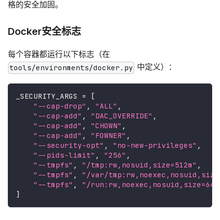
格的安全加固。
Docker安全标志
每个容器都运行以下标志（在
中定义）：
tools/environments/docker.py
_SECURITY_ARGS 
=
[
"--cap-drop"
,
"ALL"
,
"--cap-add"
,
"DAC_OVERRIDE"
,
"--cap-add"
,
"CHOWN"
,
"--cap-add"
,
"FOWNER"
,
"--security-opt"
,
"no-new-privileges"
,
"--pids-limit"
,
"256"
,
"--tmpfs"
,
"/tmp:rw,nosuid,size=512m"
,
"--tmpfs"
,
"/var/tmp:rw,noexec,nosuid,size
"--tmpfs"
,
"/run:rw,noexec,nosuid,size=64m
]