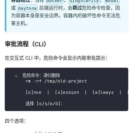
容器绕过
：当在
、
、
docker
singularity
modal
或
后端运行时，会
跳过
危险命令检查，因
daytona
为容器本身是安全边界。容器内的破坏性命令无法危
害主机。
审批流程（CLI）
在交互式 CLI 中，危险命令会显示内联审批提示：
  ⚠️  危险命令：递归删除
      rm -rf /tmp/old-project
      [o]nce  |  [s]ession  |  [a]lways  |  [d
      选择 [o/s/a/D]：
四个选项：