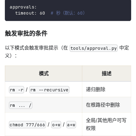
approvals
:
timeout
:
60
# 秒（默认：60）
触发审批的条件
以下模式会触发审批提示（在
中定
tools/approval.py
义）：
模式
描述
/
递归删除
rm -r
rm --recursive
在根路径中删除
rm ... /
全局/其他用户可写
/
/
chmod 777/666
o+w
a+w
权限