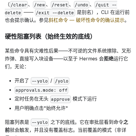
（
、
、
、
、
/clear
/new
/reset
/undo
/quit --
——
是别名），CLI 在运行前
delete
/exit --delete
也会提示确认。参见
斜杠命令 — 破坏性命令的确认提示
。
硬性阻塞列表（始终生效的底线）
某些命令具有灾难性后果——不可逆的文件系统擦除、叉形
炸弹、直接写入块设备——以至于 Hermes 会
拒绝
运行它
们，无论：
开启了
/
--yolo
/yolo
approvals.mode: off
定时任务在无头
模式下运行
approve
用户明确点击"始终允许"
阻塞列表是
之下的底线。它在审批层看到命令
之
--yolo
前
就会触发，并且没有覆盖标志。当前覆盖的模式（非详