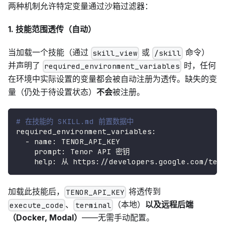
两种机制允许特定变量通过沙箱过滤器：
1. 技能范围透传（自动）
当加载一个技能（通过
或
命令）
skill_view
/skill
并声明了
时，任何
required_environment_variables
在环境中实际设置的变量都会被自动注册为透传。缺失的变
量（仍处于待设置状态）
不会
被注册。
# 在技能的 SKILL.md 前置数据中
required_environment_variables
:
-
name
:
 TENOR_API_KEY
prompt
:
 Tenor API 密钥
help
:
 从 https
:
//developers.google.com/t
加载此技能后，
将透传到
TENOR_API_KEY
、
（本地）
以及远程后端
execute_code
terminal
（Docker, Modal）
——无需手动配置。