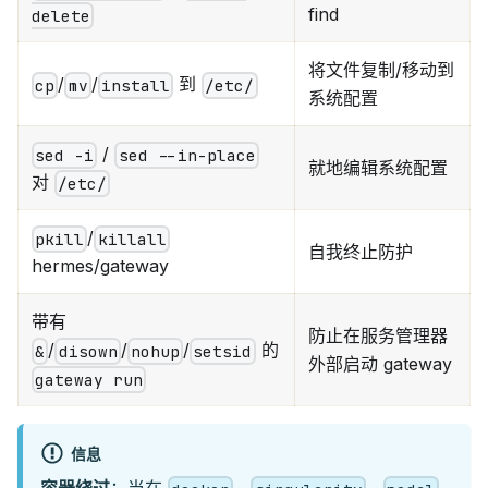
find
delete
将文件复制/移动到
/
/
到
cp
mv
install
/etc/
系统配置
/
sed -i
sed --in-place
就地编辑系统配置
对
/etc/
/
pkill
killall
自我终止防护
hermes/gateway
带有
防止在服务管理器
/
/
/
的
&
disown
nohup
setsid
外部启动 gateway
gateway run
信息