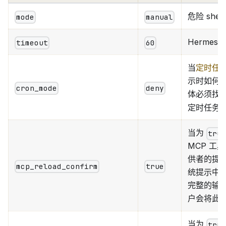
危险 sh
mode
manual
Herme
timeout
60
当
定时任
示时如何
cron_mode
deny
体必须找
定时任务
当为
tru
MCP 工
供者的提
mcp_reload_confirm
true
统提示中
完整的输入
户会将此
当为
tru