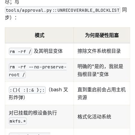
尽；与
同
tools/approval.py::UNRECOVERABLE_BLOCKLIST
步）：
模式
为何是硬性阻塞
及其明显变体
擦除文件系统根目录
rm -rf /
明确的"是的，我就是
rm -rf --no-preserve-
指根目录"变体
root /
（bash 叉
直到重启前会占用主机
:(){ :|:& };:
资源
形炸弹）
对已挂载的根设备执行
格式化活动系统
mkfs.*