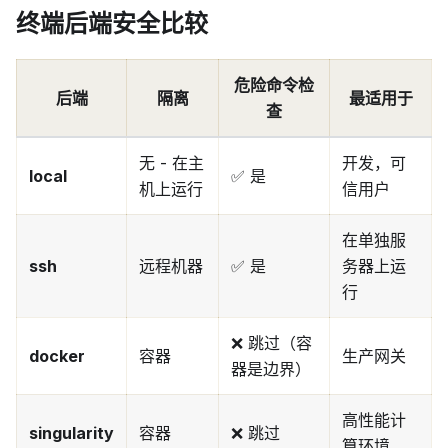
终端后端安全比较
危险命令检
后端
隔离
最适用于
查
无 - 在主
开发，可
local
✅ 是
机上运行
信用户
在单独服
ssh
远程机器
✅ 是
务器上运
行
❌ 跳过（容
docker
容器
生产网关
器是边界）
高性能计
singularity
容器
❌ 跳过
算环境