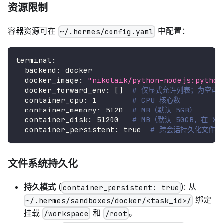
资源限制
容器资源可在
中配置：
~/.hermes/config.yaml
terminal
:
backend
:
 docker
docker_image
:
"nikolaik/python-nodejs:python
docker_forward_env
:
[
]
# 仅显式允许列表；为空可
container_cpu
:
1
# CPU 核心数
container_memory
:
5120
# MB（默认 5GB）
container_disk
:
51200
# MB（默认 50GB，在 XF
container_persistent
:
true
# 跨会话持久化文件系
文件系统持久化
持久模式
(
): 从
container_persistent: true
绑定
~/.hermes/sandboxes/docker/<task_id>/
挂载
和
。
/workspace
/root