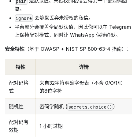
是默认值。未授权的私信会得到一个配对码回
pair
复。
会静默丢弃未授权的私信。
ignore
平台部分会覆盖全局默认值，因此你可以在 Telegram
上保持配对模式，同时让 WhatsApp 保持静默。
安全特性
（基于 OWASP + NIST SP 800-63-4 指南）：
特性
详情
配对码格
来自32字符明确字母表（不含 0/O/1/I）
式
的8位字符
随机性
密码学随机 (
)
secrets.choice()
配对码有
1 小时过期
效期