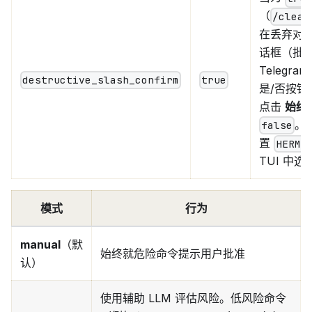
（
/clear
在丢弃对
话框（批准
Telegra
destructive_slash_confirm
true
是/否按
点击
始终
。
false
置
HERME
TUI 中
模式
行为
manual
（默
始终就危险命令提示用户批准
认）
使用辅助 LLM 评估风险。低风险命令